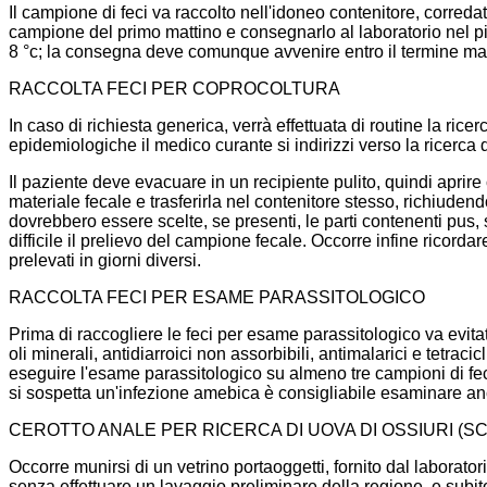
Il campione di feci va raccolto nell'idoneo contenitore, correda
campione del primo mattino e consegnarlo al laboratorio nel pi
8 °c; la consegna deve comunque avvenire entro il termine ma
RACCOLTA FECI PER COPROCOLTURA
In caso di richiesta generica, verrà effettuata di routine la ri
epidemiologiche il medico curante si indirizzi verso la ricerca 
Il paziente deve evacuare in un recipiente pulito, quindi aprire 
materiale fecale e trasferirla nel contenitore stesso, richiude
dovrebbero essere scelte, se presenti, le parti contenenti pus,
difficile il prelievo del campione fecale. Occorre infine ricor
prelevati in giorni diversi.
RACCOLTA FECI PER ESAME PARASSITOLOGICO
Prima di raccogliere le feci per esame parassitologico va evita
oli minerali, antidiarroici non assorbibili, antimalarici e tetrac
eseguire l'esame parassitologico su almeno tre campioni di feci 
si sospetta un'infezione amebica è consigliabile esaminare anc
CEROTTO ANALE PER RICERCA DI UOVA DI OSSIURI (S
Occorre munirsi di un vetrino portaoggetti, fornito dal laboratori
senza effettuare un lavaggio preliminare della regione, e subit