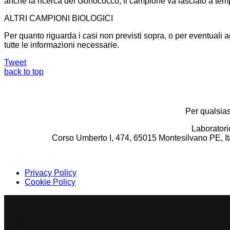
anche la ricerca del Gonococco, il campione va lasciato a tem
ALTRI CAMPIONI BIOLOGICI
Per quanto riguarda i casi non previsti sopra, o per eventuali a
tutte le informazioni necessarie.
Tweet
back to top
VUOI A
Per qualsias
Laboratori
Corso Umberto I, 474, 65015 Montesilvano PE, 
Privacy Policy
Cookie Policy