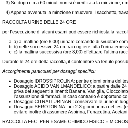
3) Se dopo circa 60 minuti non si è verificata la minzione, rim
4) Appena avvenuta la minzione rimuovere il sacchetto, travasar
RACCOLTA URINE DELLE 24 ORE
per l’esecuzione di alcuni esami può essere richiesta la raccol
a) al mattino (ore 8,00) urinare cercando di svuotare com
b) nelle successive 24 ore raccogliere tutta l'urina emess
c) la mattina successiva (ore 8,00) effettuare l'ultima racc
Durante le 24 ore della raccolta, il contenitore va tenuto possi
Accorgimernti particolari per dosaggi specifici:
Dosaggio IDROSSIPROLINA: per tre giorni prima del test 
Dosaggio ACIDO VANILMANDELICO: a partire dalle 24 ore pr
priva dei seguenti alimenti: Banane, Vaniglia, Cioccolato
l’assunzione di farmaci. In caso contrario è opportuno c
Dosaggio CITRATI URINARI: conservare le urine in luogo f
Dosaggio SEROTONINA: per 2-3 giorni prima del test (e d
evitare inoltre di assumere Aspirina, Fenacetina, Acetan
RACCOLTA FECI PER ESAME CHIMICO-FISICO E MICRO