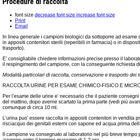
Procedure di raccolta
font size
decrease font size
increase font size
Print
Email
In linea generale i campioni biologici da sottoporre ad esame de
in appositi contenitori sterili (reperibili in farmacia) o in dis
trasporto).
E’ consigliabile chiedere informazioni precise presso il laborato
il respingimento del campione, con la conseguente richiesta 
Modalità particolari di raccolta, conservazione e trasporto dei m
RACCOLTA URINE PER ESAME CHIMICO-FISICO E MIC
Per l'esame delle urine e' necessario che il paziente consegni 
del mattino, dopo averne scartato la prima parte (vedi più avant
comunque di circa 10 ml.
L'urina puo' essere raccolta in appositi contenitori in vendita p
risciacquo dei genitali esterni con sapone ed acqua prima dell
Il campione va consegnato al laboratorio nel più breve tempo 
avvenire entro il termine massimo di 1-2 ore.